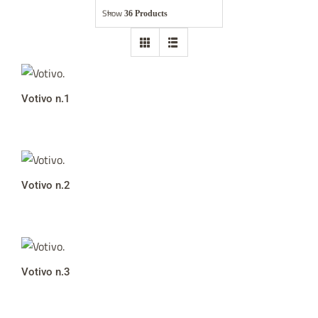
Show
36 Products
Abbigliamento
Statue
Arredo chiese
Votivo n.1
Accessori ecclesiastici
Opere nel mondo
Votivo n.2
Contatti
Giubileo 2025
Votivo n.3