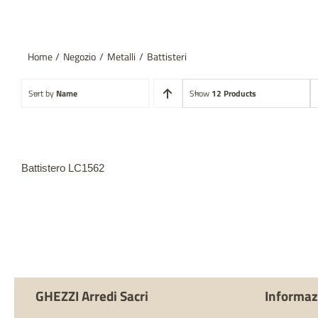
Home
Negozio
Metalli
Battisteri
Sort by
Name
Show
12 Products
Battistero LC1562
GHEZZI Arredi Sacri
Informaz