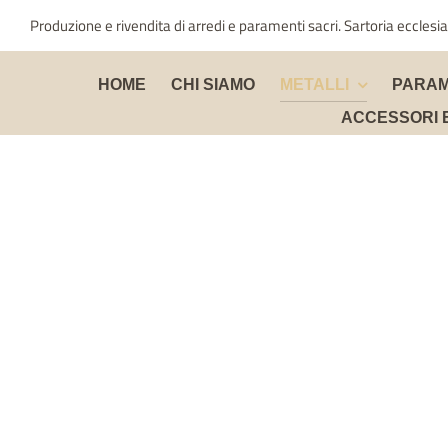
Salta
Produzione e rivendita di arredi e paramenti sacri. Sartoria ecclesia
al
contenuto
HOME
CHI SIAMO
METALLI
PARAM
ACCESSORI 