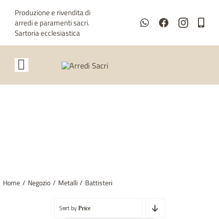
Salta
Produzione e rivendita di
al
arredi e paramenti sacri.
contenuto
Sartoria ecclesiastica
Toggle
Navigation
Home
Chi siamo
BATTISTERI
Metalli
Paramenti
Home
Negozio
Metalli
Battisteri
Sartoria ecclesiastica
Sort by
Price