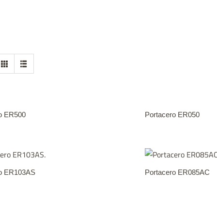
ro ER500
Portacero ER050
ro ER103AS
Portacero ER085AC