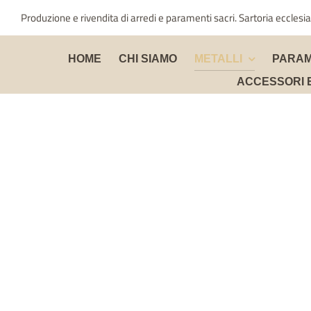
Salta
Produzione e rivendita di arredi e paramenti sacri. Sartoria ecclesia
al
contenuto
HOME
CHI SIAMO
METALLI
PARAM
ACCESSORI 