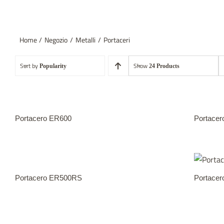
Home
Negozio
Metalli
Portaceri
Sort by
Show
Popularity
24 Products
Portacero ER600
Portace
Portacero ER500RS
Portace