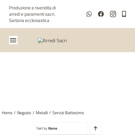
Salta
Produzione e rivendita di
al
arredi e paramenti sacri.
contenuto
Sartoria ecclesiastica
Toggle
Navigation
Home
Chi siamo
SERVIZI BATTESIMO
Metalli
Paramenti
Home
Negozio
Metalli
Servizi Battesimo
Sartoria ecclesiastica
Sort by
Name