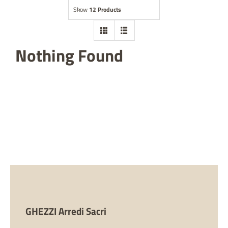
Show
12 Products
Abbigliamento
Statue
Nothing Found
Arredo chiese
Accessori ecclesiastici
Opere nel mondo
Contatti
Giubileo 2025
GHEZZI Arredi Sacri