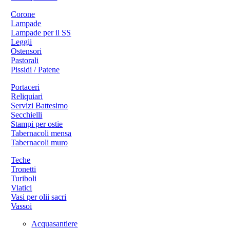
Corone
Lampade
Lampade per il SS
Leggii
Ostensori
Pastorali
Pissidi / Patene
Portaceri
Reliquiari
Servizi Battesimo
Secchielli
Stampi per ostie
Tabernacoli mensa
Tabernacoli muro
Teche
Tronetti
Turiboli
Viatici
Vasi per olii sacri
Vassoi
Acquasantiere