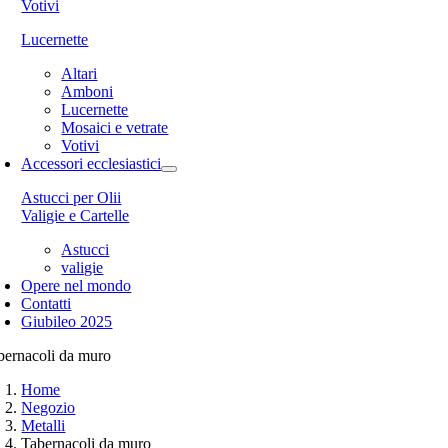
Votivi
Lucernette
Altari
Amboni
Lucernette
Mosaici e vetrate
Votivi
Accessori ecclesiastici
Astucci per Olii
Valigie e Cartelle
Astucci
valigie
Opere nel mondo
Contatti
Giubileo 2025
bernacoli da muro
Home
Negozio
Metalli
Tabernacoli da muro