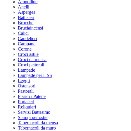
Ampolline
Anelli
Asperges
Battisteri
Brocche
Bruciaincensi
Calici
Candelieri
Campane
Corone
Croci astile
Croci da mensa
Croci pettorali
Lampade
Lampade per il SS
Leggii
Ostensori
Pastorali
Pissidi / Patene
Portaceri
Reliquiari
Servizi Battesimo
Stampi per ostie
Tabernacoli da mensa
Tabernacoli da muro