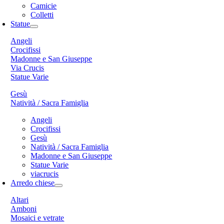
Camicie
Colletti
Statue
Angeli
Crocifissi
Madonne e San Giuseppe
Via Crucis
Statue Varie
Gesù
Natività / Sacra Famiglia
Angeli
Crocifissi
Gesù
Natività / Sacra Famiglia
Madonne e San Giuseppe
Statue Varie
viacrucis
Arredo chiese
Altari
Amboni
Mosaici e vetrate