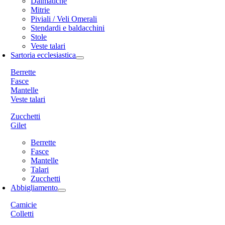
Dalmatiche
Mitrie
Piviali / Veli Omerali
Stendardi e baldacchini
Stole
Veste talari
Sartoria ecclesiastica
Berrette
Fasce
Mantelle
Veste talari
Zucchetti
Gilet
Berrette
Fasce
Mantelle
Talari
Zucchetti
Abbigliamento
Camicie
Colletti