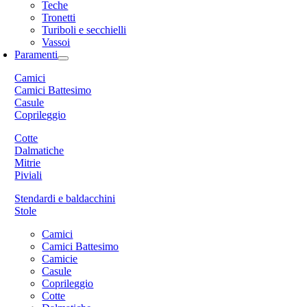
Teche
Tronetti
Turiboli e secchielli
Vassoi
Paramenti
Camici
Camici Battesimo
Casule
Coprileggio
Cotte
Dalmatiche
Mitrie
Piviali
Stendardi e baldacchini
Stole
Camici
Camici Battesimo
Camicie
Casule
Coprileggio
Cotte