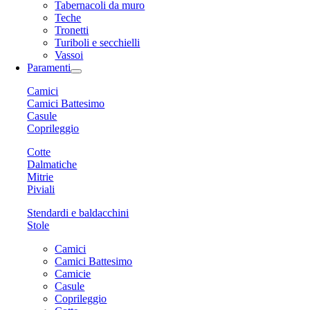
Tabernacoli da muro
Teche
Tronetti
Turiboli e secchielli
Vassoi
Paramenti
Camici
Camici Battesimo
Casule
Coprileggio
Cotte
Dalmatiche
Mitrie
Piviali
Stendardi e baldacchini
Stole
Camici
Camici Battesimo
Camicie
Casule
Coprileggio