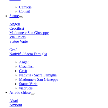
Camicie
Colletti
Statue
Angeli
Crocifissi
Madonne e San Giuseppe
Via Crucis
Statue Varie
Gesù
Natività / Sacra Famiglia
Angeli
Crocifissi
Gesù
Natività / Sacra Famiglia
Madonne e San Giuseppe
Statue Varie
viacrucis
Arredo chiese
Altari
Amboni