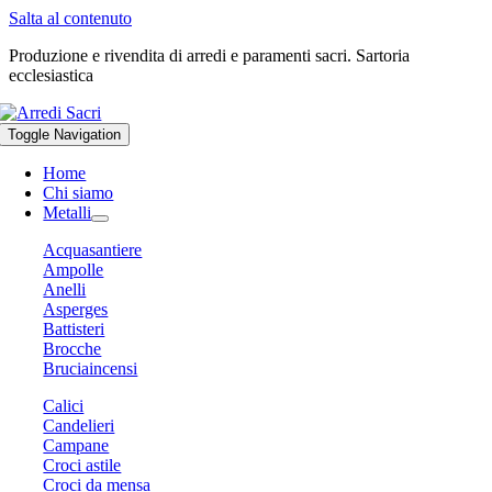
Salta al contenuto
Produzione e rivendita di arredi e paramenti sacri. Sartoria
ecclesiastica
Toggle Navigation
Home
Chi siamo
Metalli
Acquasantiere
Ampolle
Anelli
Asperges
Battisteri
Brocche
Bruciaincensi
Calici
Candelieri
Campane
Croci astile
Croci da mensa