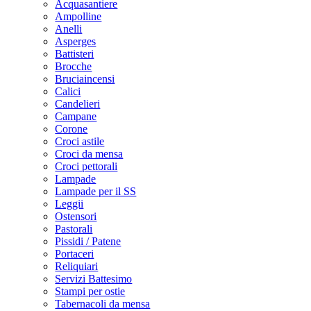
Acquasantiere
Ampolline
Anelli
Asperges
Battisteri
Brocche
Bruciaincensi
Calici
Candelieri
Campane
Corone
Croci astile
Croci da mensa
Croci pettorali
Lampade
Lampade per il SS
Leggii
Ostensori
Pastorali
Pissidi / Patene
Portaceri
Reliquiari
Servizi Battesimo
Stampi per ostie
Tabernacoli da mensa