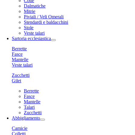
Cotte
Dalmatiche
Mitrie
Piviali / Veli Omerali
Stendardi e baldacchini
Stole
Veste talari
Sartoria ecclesiastica
Berrette
Fasce
Mantelle
Veste talari
Zucchetti
Gilet
Berrette
Fasce
Mantelle
Talari
Zucchetti
Abbigliamento
Camicie
Colletti