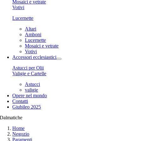
Mosaici e vetrate
Votivi
Lucernette
Altari
Amboni
Lucernette
Mosaici e vetrate
Votivi
Accessori ecclesiastici
Astucci per Olii
Valigie e Cartelle
Astucci
valigie
Opere nel mondo
Contatti
Giubileo 2025
Dalmatiche
Home
Negozio
Paramenti