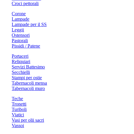
Croci pettorali
Corone
Lampade
Lampade per il SS
Leggii
Ostensori
Pastorali
Pissidi / Patene
Portaceri
Reliquiari
Servizi Battesimo
Secchielli
Stampi per ostie
Tabernacoli mensa
Tabernacoli muro
Teche
Tronetti
Turiboli
Viatici
Vasi per olii sacri
Vassoi