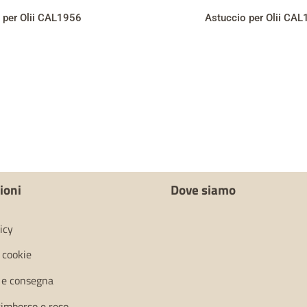
 per Olii CAL1956
Astuccio per Olii CA
ioni
Dove siamo
icy
i cookie
 e consegna
 rimborso e reso