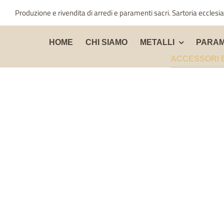
Salta
Produzione e rivendita di arredi e paramenti sacri. Sartoria ecclesia
al
contenuto
HOME
CHI SIAMO
METALLI
PARAM
ACCESSORI 