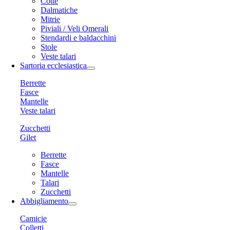
Cotte
Dalmatiche
Mitrie
Piviali / Veli Omerali
Stendardi e baldacchini
Stole
Veste talari
Sartoria ecclesiastica
Berrette
Fasce
Mantelle
Veste talari
Zucchetti
Gilet
Berrette
Fasce
Mantelle
Talari
Zucchetti
Abbigliamento
Camicie
Colletti