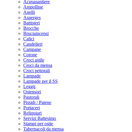
Acquasantiere
Ampolline
Anelli
Asperges
Battisteri
Brocche
Bruciaincensi
Calici
Candelieri
Campane
Corone
Croci astile
Croci da mensa
Croci pettorali
Lampade
Lampade per il SS
Leggii
Ostensori
Pastorali
Pissidi / Patene
Portaceri
Reliquiari
Servizi Battesimo
Stampi per ostie
Tabernacoli da mensa