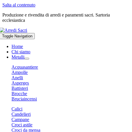
Salta al contenuto
Produzione e rivendita di arredi e paramenti sacri. Sartoria
ecclesiastica
Toggle Navigation
Home
Chi siamo
Metalli
Acquasantiere
Ampolle
Anelli
Asperges
Battisteri
Brocche
Bruciaincensi
Calici
Candelieri
Campane
Croci astile
Croci da mensa