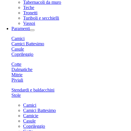
Tabernacoli da muro
Teche
Tronetti
Turiboli e secchielli
Vassoi
Paramenti
Camici
Camici Battesimo
Casule
Coprileggio
Cotte
Dalmatiche
Mitrie
Piviali
Stendardi e baldacchini
Stole
Camici
Camici Battesimo
Camicie
Casule
Coprileggio