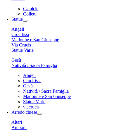
Camicie
Colletti
Statue
Angeli
Crocifissi
Madonne e San Giuseppe
Via Crucis
Statue Varie
Gesù
Natività / Sacra Famiglia
Angeli
Crocifissi
Gesù
Natività / Sacra Famiglia
Madonne e San Giuseppe
Statue Varie
viacrucis
Arredo chiese
Altari
Amboni