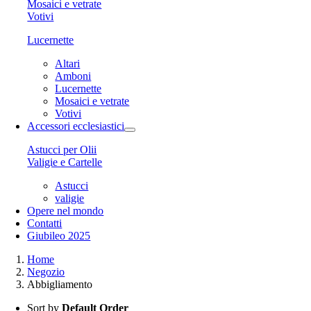
Mosaici e vetrate
Votivi
Lucernette
Altari
Amboni
Lucernette
Mosaici e vetrate
Votivi
Accessori ecclesiastici
Astucci per Olii
Valigie e Cartelle
Astucci
valigie
Opere nel mondo
Contatti
Giubileo 2025
Home
Negozio
Abbigliamento
Sort by
Default Order