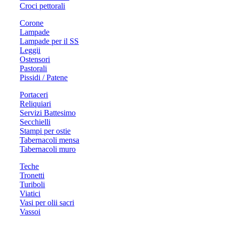
Croci pettorali
Corone
Lampade
Lampade per il SS
Leggii
Ostensori
Pastorali
Pissidi / Patene
Portaceri
Reliquiari
Servizi Battesimo
Secchielli
Stampi per ostie
Tabernacoli mensa
Tabernacoli muro
Teche
Tronetti
Turiboli
Viatici
Vasi per olii sacri
Vassoi