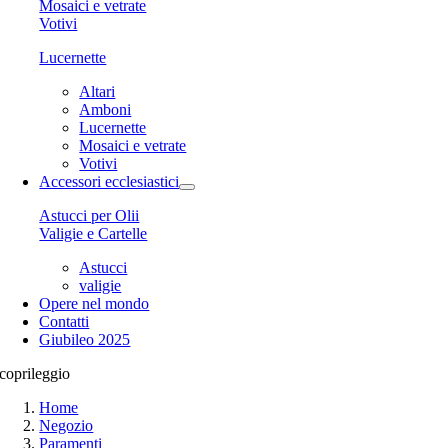
Mosaici e vetrate
Votivi
Lucernette
Altari
Amboni
Lucernette
Mosaici e vetrate
Votivi
Accessori ecclesiastici
Astucci per Olii
Valigie e Cartelle
Astucci
valigie
Opere nel mondo
Contatti
Giubileo 2025
coprileggio
Home
Negozio
Paramenti