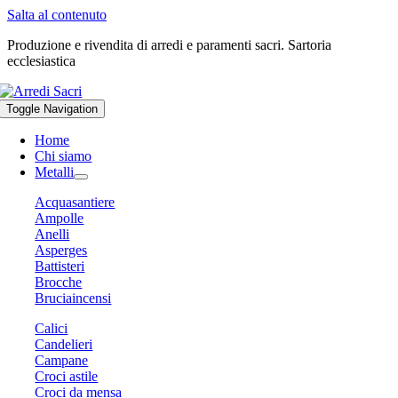
Salta al contenuto
Produzione e rivendita di arredi e paramenti sacri. Sartoria
ecclesiastica
Toggle Navigation
Home
Chi siamo
Metalli
Acquasantiere
Ampolle
Anelli
Asperges
Battisteri
Brocche
Bruciaincensi
Calici
Candelieri
Campane
Croci astile
Croci da mensa