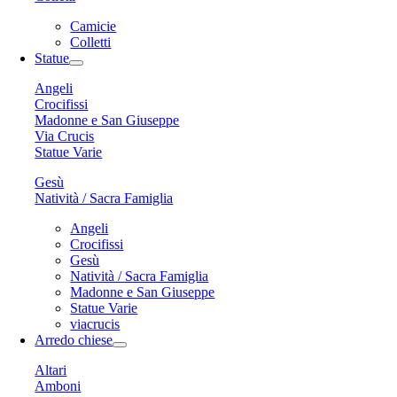
Camicie
Colletti
Statue
Angeli
Crocifissi
Madonne e San Giuseppe
Via Crucis
Statue Varie
Gesù
Natività / Sacra Famiglia
Angeli
Crocifissi
Gesù
Natività / Sacra Famiglia
Madonne e San Giuseppe
Statue Varie
viacrucis
Arredo chiese
Altari
Amboni