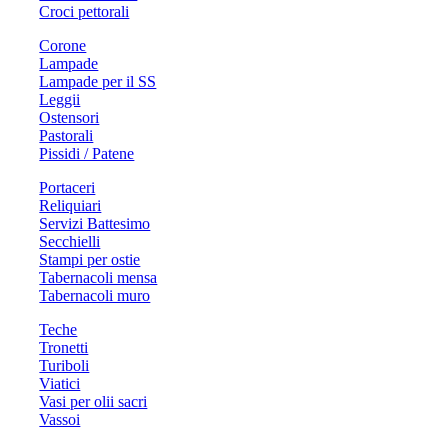
Croci pettorali
Corone
Lampade
Lampade per il SS
Leggii
Ostensori
Pastorali
Pissidi / Patene
Portaceri
Reliquiari
Servizi Battesimo
Secchielli
Stampi per ostie
Tabernacoli mensa
Tabernacoli muro
Teche
Tronetti
Turiboli
Viatici
Vasi per olii sacri
Vassoi