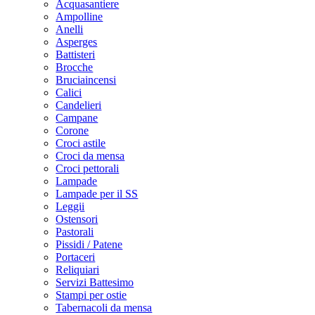
Acquasantiere
Ampolline
Anelli
Asperges
Battisteri
Brocche
Bruciaincensi
Calici
Candelieri
Campane
Corone
Croci astile
Croci da mensa
Croci pettorali
Lampade
Lampade per il SS
Leggii
Ostensori
Pastorali
Pissidi / Patene
Portaceri
Reliquiari
Servizi Battesimo
Stampi per ostie
Tabernacoli da mensa