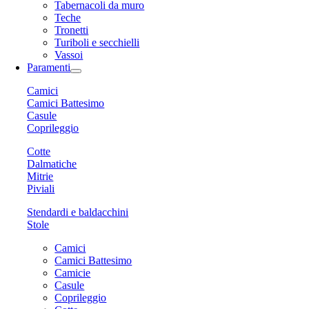
Tabernacoli da muro
Teche
Tronetti
Turiboli e secchielli
Vassoi
Paramenti
Camici
Camici Battesimo
Casule
Coprileggio
Cotte
Dalmatiche
Mitrie
Piviali
Stendardi e baldacchini
Stole
Camici
Camici Battesimo
Camicie
Casule
Coprileggio