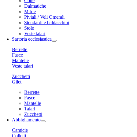
Cotte
Dalmatiche
Mitrie
Piviali / Veli Omerali
Stendardi e baldacchini
Stole
Veste talari
Sartoria ecclesiastica
Berrette
Fasce
Mantelle
Veste talari
Zucchetti
Gilet
Berrette
Fasce
Mantelle
Talari
Zucchetti
Abbigliamento
Camicie
Colletti