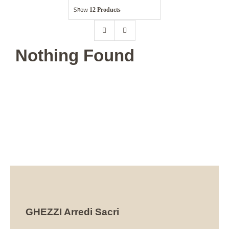
Show
12 Products
Abbigliamento
Statue
Nothing Found
Arredo chiese
Accessori ecclesiastici
Opere nel mondo
Contatti
Giubileo 2025
GHEZZI Arredi Sacri