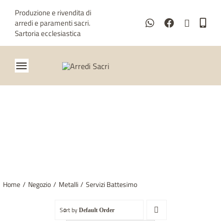
Salta
Produzione e rivendita di
al
arredi e paramenti sacri.
contenuto
Sartoria ecclesiastica
Toggle
Navigation
Home
Chi siamo
SERVIZI BATTESIMO
Metalli
Paramenti
Home
Negozio
Metalli
Servizi Battesimo
Sartoria ecclesiastica
Sort by
Default Order