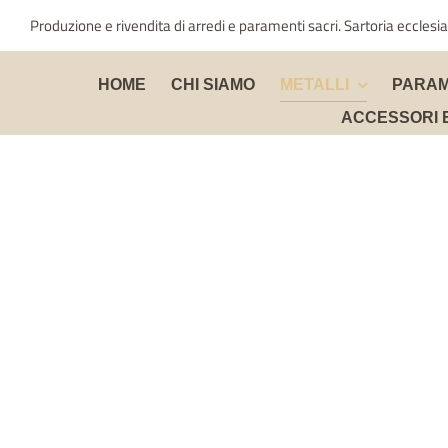
Salta
Produzione e rivendita di arredi e paramenti sacri. Sartoria ecclesia
al
contenuto
HOME
CHI SIAMO
METALLI
PARAM
ACCESSORI 