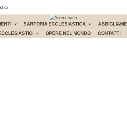
stica
ENTI
SARTORIA ECCLESIASTICA
ABBIGLIAM
ECCLESIASTICI
OPERE NEL MONDO
CONTATTI
VASSOI