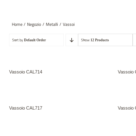
Home
Negozio
Metalli
Vassoi
Sort by
Show
Default Order
12 Products
Vassoio CAL714
Vassoio
Vassoio CAL717
Vassoio