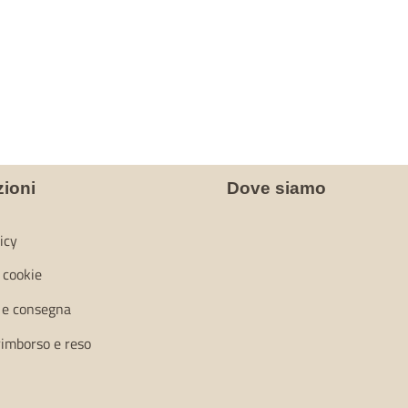
zioni
Dove siamo
icy
i cookie
 e consegna
 rimborso e reso