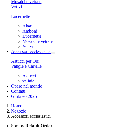
Mosaici e vetrate
Votivi
Lucernette
Altari
Amboni
Lucernette
Mosaici e vetrate
Votivi
Accessori ecclesiastici
Astucci per Olii
Valigie e Cartelle
Astucci
valigie
Opere nel mondo
Contatti
Giubileo 2025
Home
Negozio
Accessori ecclesiastici
Sort by
Default Order