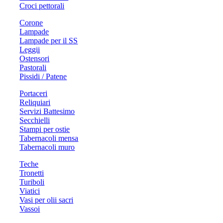
Croci pettorali
Corone
Lampade
Lampade per il SS
Leggii
Ostensori
Pastorali
Pissidi / Patene
Portaceri
Reliquiari
Servizi Battesimo
Secchielli
Stampi per ostie
Tabernacoli mensa
Tabernacoli muro
Teche
Tronetti
Turiboli
Viatici
Vasi per olii sacri
Vassoi