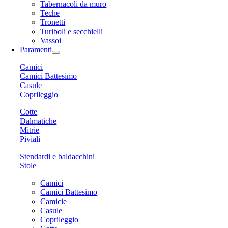
Tabernacoli da muro
Teche
Tronetti
Turiboli e secchielli
Vassoi
Paramenti
Camici
Camici Battesimo
Casule
Coprileggio
Cotte
Dalmatiche
Mitrie
Piviali
Stendardi e baldacchini
Stole
Camici
Camici Battesimo
Camicie
Casule
Coprileggio