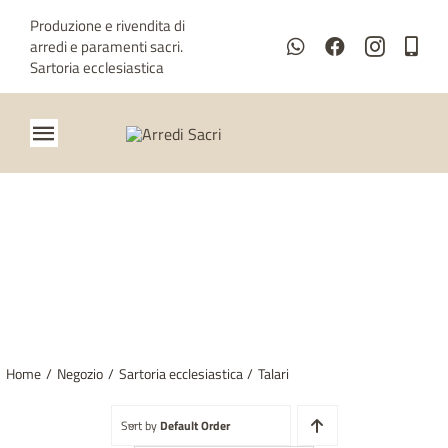
Salta
Produzione e rivendita di
al
arredi e paramenti sacri.
contenuto
Sartoria ecclesiastica
Toggle
Navigation
Home
Chi siamo
VESTE TALARI
Metalli
Paramenti
Home
Negozio
Sartoria ecclesiastica
Talari
Sartoria ecclesiastica
Sort by
Default Order