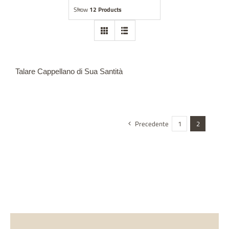
Show
12 Products
Abbigliamento
Statue
Arredo chiese
Talare Cappellano di Sua Santità
Accessori ecclesiastici
Precedente
1
2
Opere nel mondo
Contatti
Giubileo 2025