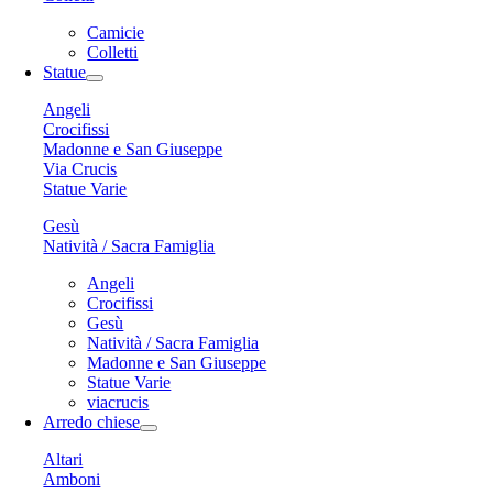
Camicie
Colletti
Statue
Angeli
Crocifissi
Madonne e San Giuseppe
Via Crucis
Statue Varie
Gesù
Natività / Sacra Famiglia
Angeli
Crocifissi
Gesù
Natività / Sacra Famiglia
Madonne e San Giuseppe
Statue Varie
viacrucis
Arredo chiese
Altari
Amboni