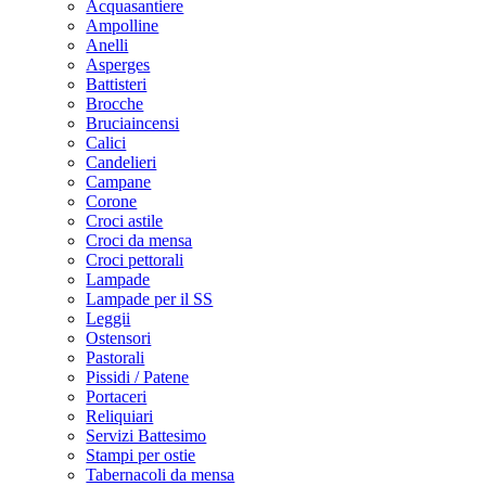
Acquasantiere
Ampolline
Anelli
Asperges
Battisteri
Brocche
Bruciaincensi
Calici
Candelieri
Campane
Corone
Croci astile
Croci da mensa
Croci pettorali
Lampade
Lampade per il SS
Leggii
Ostensori
Pastorali
Pissidi / Patene
Portaceri
Reliquiari
Servizi Battesimo
Stampi per ostie
Tabernacoli da mensa