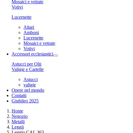
Mosaici e vetrate
Votivi
Lucernette
Altari
Amboni
Lucernette
Mosaici e vetrate
Votivi
Accessori ecclesiastici
Astucci per Olii
Valigie e Cartelle
Astucci
valigie
Opere nel mondo
Contatti
Giubileo 2025
Home
Negozio
Metalli
Leggii
Leggio CAL 363