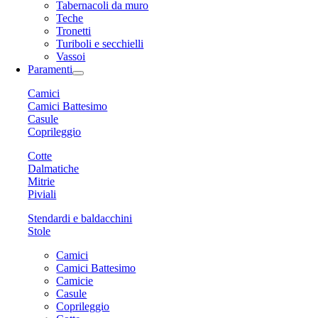
Tabernacoli da muro
Teche
Tronetti
Turiboli e secchielli
Vassoi
Paramenti
Camici
Camici Battesimo
Casule
Coprileggio
Cotte
Dalmatiche
Mitrie
Piviali
Stendardi e baldacchini
Stole
Camici
Camici Battesimo
Camicie
Casule
Coprileggio