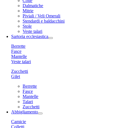
Cotte
Dalmatiche
Mitrie
Piviali / Veli Omerali
Stendardi e baldacchini
Stole
Veste talari
Sartoria ecclesiastica
Berrette
Fasce
Mantelle
Veste talari
Zucchetti
Gilet
Berrette
Fasce
Mantelle
Talari
Zucchetti
Abbigliamento
Camicie
Colletti