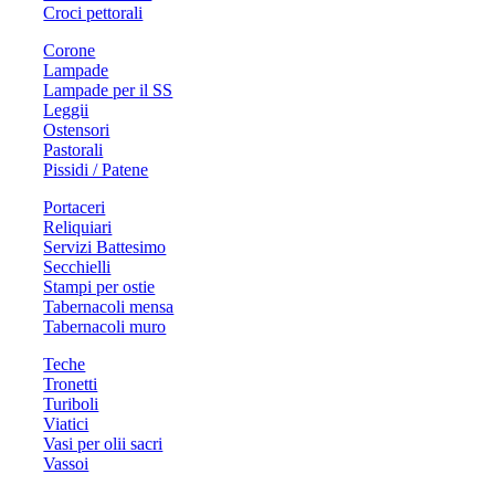
Croci pettorali
Corone
Lampade
Lampade per il SS
Leggii
Ostensori
Pastorali
Pissidi / Patene
Portaceri
Reliquiari
Servizi Battesimo
Secchielli
Stampi per ostie
Tabernacoli mensa
Tabernacoli muro
Teche
Tronetti
Turiboli
Viatici
Vasi per olii sacri
Vassoi