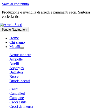
Salta al contenuto
Produzione e rivendita di arredi e paramenti sacri. Sartoria
ecclesiastica
Toggle Navigation
Home
Chi siamo
Metalli
Acquasantiere
Ampolle
Anelli
Asperges
Battisteri
Brocche
Bruciaincensi
Calici
Candelieri
Campane
Croci astile
Croci da mensa