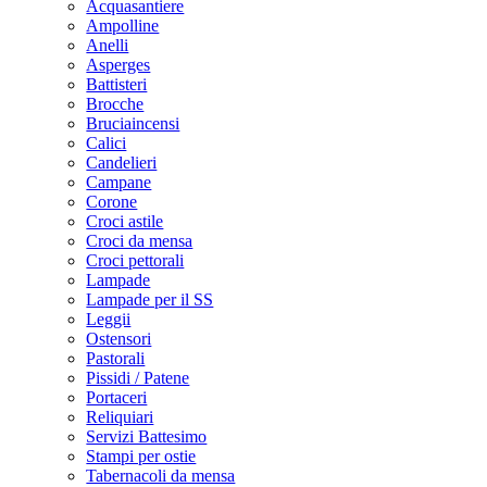
Acquasantiere
Ampolline
Anelli
Asperges
Battisteri
Brocche
Bruciaincensi
Calici
Candelieri
Campane
Corone
Croci astile
Croci da mensa
Croci pettorali
Lampade
Lampade per il SS
Leggii
Ostensori
Pastorali
Pissidi / Patene
Portaceri
Reliquiari
Servizi Battesimo
Stampi per ostie
Tabernacoli da mensa