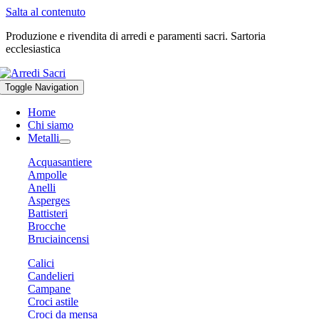
Salta al contenuto
Produzione e rivendita di arredi e paramenti sacri. Sartoria
ecclesiastica
Toggle Navigation
Home
Chi siamo
Metalli
Acquasantiere
Ampolle
Anelli
Asperges
Battisteri
Brocche
Bruciaincensi
Calici
Candelieri
Campane
Croci astile
Croci da mensa