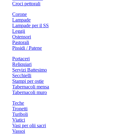
Croci pettorali
Corone
Lampade
Lampade per il SS
Leggii
Ostensori
Pastorali
Pissidi / Patene
Portaceri
Reliquiari
Servizi Battesimo
Secchielli
Stampi per ostie
Tabernacoli mensa
Tabernacoli muro
Teche
Tronetti
Turiboli
Viatici
Vasi per olii sacri
Vassoi