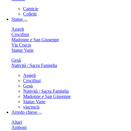
Camicie
Colletti
Statue
Angeli
Crocifissi
Madonne e San Giuseppe
Via Crucis
Statue Varie
Gesù
Natività / Sacra Famiglia
Angeli
Crocifissi
Gesù
Natività / Sacra Famiglia
Madonne e San Giuseppe
Statue Varie
viacrucis
Arredo chiese
Altari
Amboni