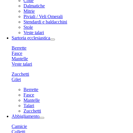
Cotte
Dalmatiche
Mitrie
Piviali / Veli Omerali
Stendardi e baldacchini
Stole
Veste talari
Sartoria ecclesiastica
Berrette
Fasce
Mantelle
Veste talari
Zucchetti
Gilet
Berrette
Fasce
Mantelle
Talari
Zucchetti
Abbigliamento
Camicie
Colletti