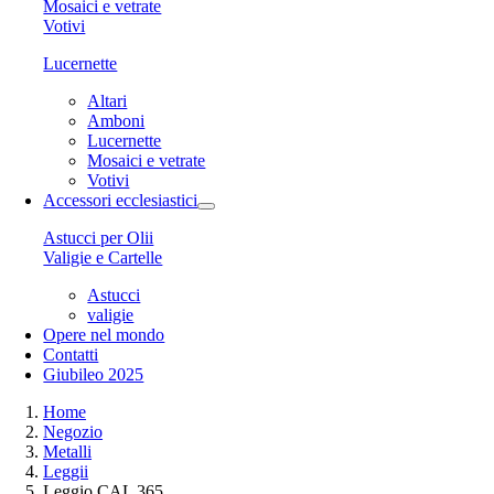
Mosaici e vetrate
Votivi
Lucernette
Altari
Amboni
Lucernette
Mosaici e vetrate
Votivi
Accessori ecclesiastici
Astucci per Olii
Valigie e Cartelle
Astucci
valigie
Opere nel mondo
Contatti
Giubileo 2025
Home
Negozio
Metalli
Leggii
Leggio CAL 365