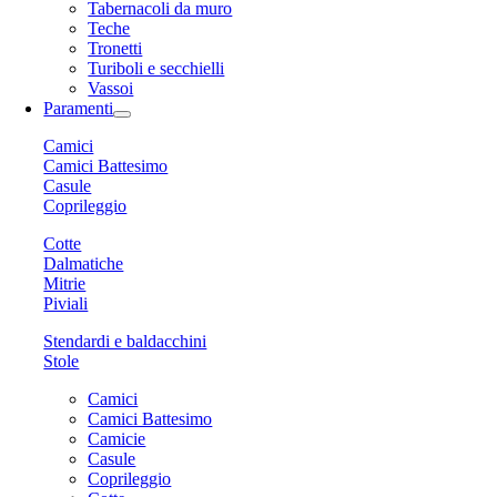
Tabernacoli da muro
Teche
Tronetti
Turiboli e secchielli
Vassoi
Paramenti
Camici
Camici Battesimo
Casule
Coprileggio
Cotte
Dalmatiche
Mitrie
Piviali
Stendardi e baldacchini
Stole
Camici
Camici Battesimo
Camicie
Casule
Coprileggio