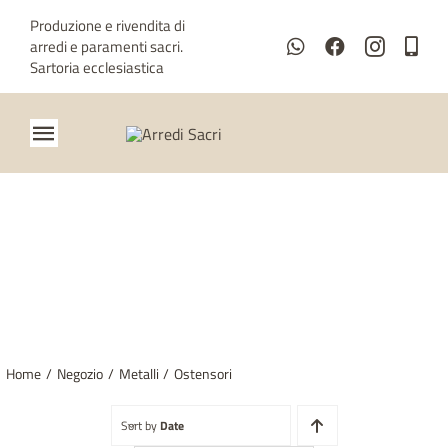
Salta
Produzione e rivendita di
al
arredi e paramenti sacri.
contenuto
Sartoria ecclesiastica
Toggle
Navigation
Home
Chi siamo
OSTENSORI
Metalli
Paramenti
Home
Negozio
Metalli
Ostensori
Sartoria ecclesiastica
Sort by
Date