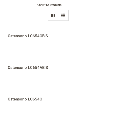
Show
12 Products
Abbigliamento
Statue
Arredo chiese
Ostensorio LC654OBIS
Accessori ecclesiastici
Opere nel mondo
Ostensorio LC654ABIS
Contatti
Giubileo 2025
Ostensorio LC654O