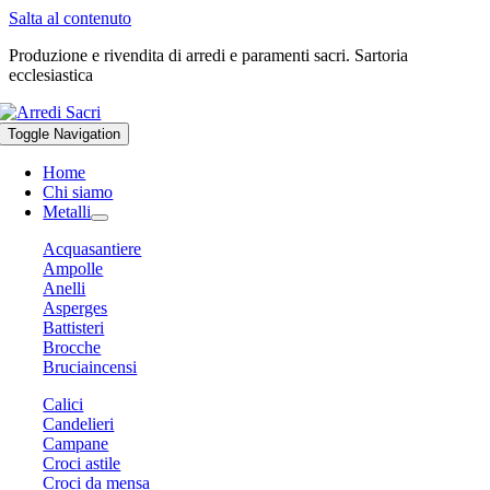
Salta al contenuto
Produzione e rivendita di arredi e paramenti sacri. Sartoria
ecclesiastica
Toggle Navigation
Home
Chi siamo
Metalli
Acquasantiere
Ampolle
Anelli
Asperges
Battisteri
Brocche
Bruciaincensi
Calici
Candelieri
Campane
Croci astile
Croci da mensa