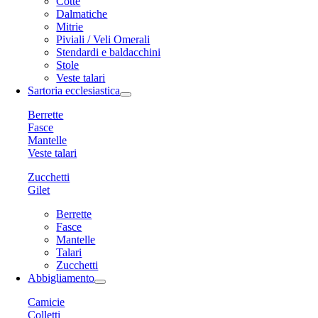
Cotte
Dalmatiche
Mitrie
Piviali / Veli Omerali
Stendardi e baldacchini
Stole
Veste talari
Sartoria ecclesiastica
Berrette
Fasce
Mantelle
Veste talari
Zucchetti
Gilet
Berrette
Fasce
Mantelle
Talari
Zucchetti
Abbigliamento
Camicie
Colletti