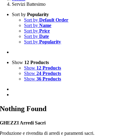
Servizi Battesimo
Sort by
Popularity
Sort by
Default Order
Sort by
Name
Sort by
Price
Sort by
Date
Sort by
Popularity
Show
12 Products
Show
12 Products
Show
24 Products
Show
36 Products
Nothing Found
GHEZZI Arredi Sacri
Produzione e rivendita di arredi e paramenti sacri.