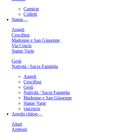
Camicie
Colletti
Statue
Angeli
Crocifissi
Madonne e San Giuseppe
Via Crucis
Statue Varie
Gesù
Natività / Sacra Famiglia
Angeli
Crocifissi
Gesù
Natività / Sacra Famiglia
Madonne e San Giuseppe
Statue Varie
viacrucis
Arredo chiese
Altari
Amboni