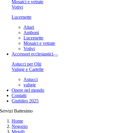
Mosaici e vetrate
Votivi
Lucernette
Altari
Amboni
Lucernette
Mosaici e vetrate
Votivi
Accessori ecclesiastici
Astucci per Olii
Valigie e Cartelle
Astucci
valigie
Opere nel mondo
Contatti
Giubileo 2025
Servizi Battesimo
Home
Negozio
Metalli