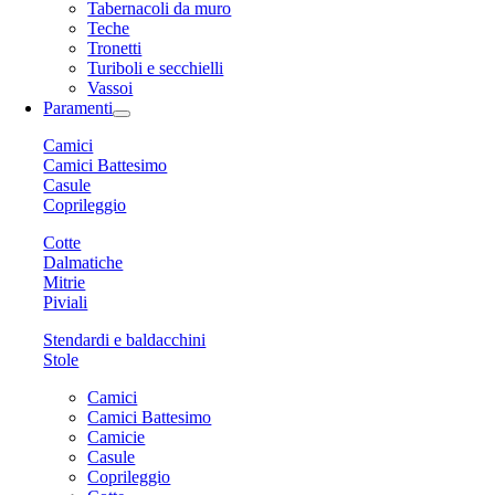
Tabernacoli da muro
Teche
Tronetti
Turiboli e secchielli
Vassoi
Paramenti
Camici
Camici Battesimo
Casule
Coprileggio
Cotte
Dalmatiche
Mitrie
Piviali
Stendardi e baldacchini
Stole
Camici
Camici Battesimo
Camicie
Casule
Coprileggio