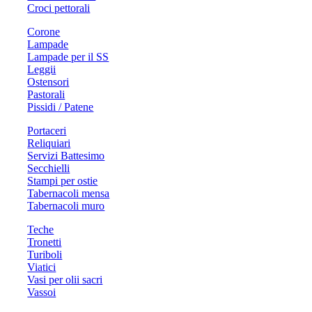
Croci pettorali
Corone
Lampade
Lampade per il SS
Leggii
Ostensori
Pastorali
Pissidi / Patene
Portaceri
Reliquiari
Servizi Battesimo
Secchielli
Stampi per ostie
Tabernacoli mensa
Tabernacoli muro
Teche
Tronetti
Turiboli
Viatici
Vasi per olii sacri
Vassoi