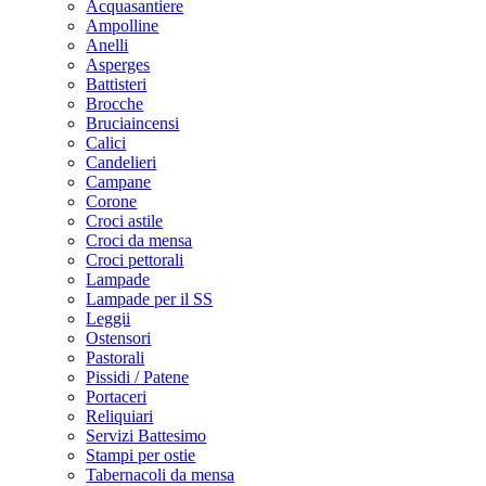
Acquasantiere
Ampolline
Anelli
Asperges
Battisteri
Brocche
Bruciaincensi
Calici
Candelieri
Campane
Corone
Croci astile
Croci da mensa
Croci pettorali
Lampade
Lampade per il SS
Leggii
Ostensori
Pastorali
Pissidi / Patene
Portaceri
Reliquiari
Servizi Battesimo
Stampi per ostie
Tabernacoli da mensa