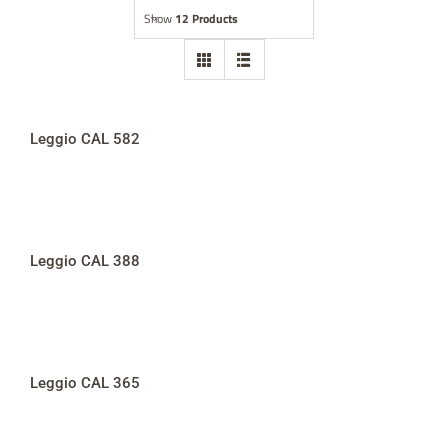
Show
12 Products
Abbigliamento
Statue
Arredo chiese
Leggio CAL 582
Accessori ecclesiastici
Opere nel mondo
Leggio CAL 388
Contatti
Giubileo 2025
Leggio CAL 365