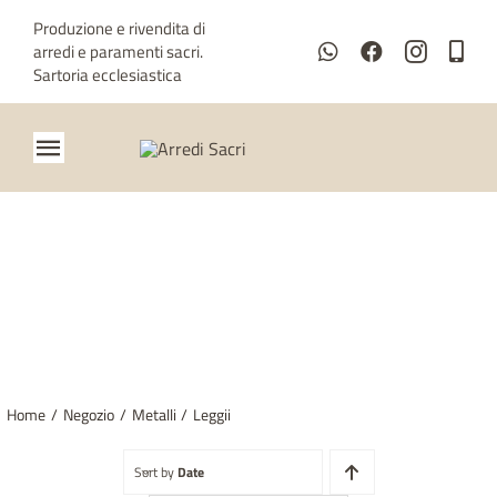
Salta
Produzione e rivendita di
al
arredi e paramenti sacri.
contenuto
Sartoria ecclesiastica
Toggle
Navigation
Home
Chi siamo
LEGGII
Metalli
Paramenti
Home
Negozio
Metalli
Leggii
Sartoria ecclesiastica
Sort by
Date